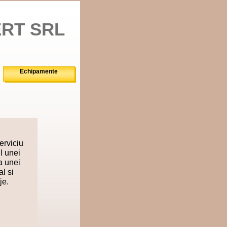
ERT SRL
Echipamente
rviciu
l unei
ea unei
l si
je.