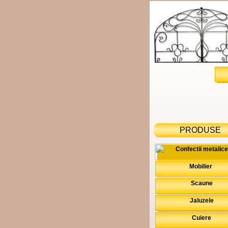
PRODUSE
Confectii metalice
Mobilier
Scaune
Jaluzele
Cuiere