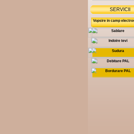
SERVICII
Vopsire in camp electro
Sablare
Indoire tevi
Sudura
Debitare PAL
Bordurare PAL